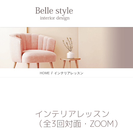
コ
ナ
ン
ビ
テ
ゲ
ン
ー
ツ
シ
に
ョ
移
ン
動
に
移
動
HOME
インテリアレッスン
インテリアレッスン
（全3回対面・ZOOM）