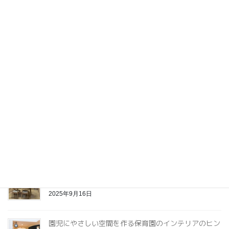
最近の投稿
アートをお部屋にどう飾る？インテリアコーディネーターが大切
にする「絵の居場所」
2026年6月14日
【大人女性のための】心が躍り、人生が動き出す部屋
づくりセッション
2026年2月21日
和室の畳をフローリングに変更｜マンション築20
年・作業部屋の施工事例
2025年12月25日
【ビフォーアフター】キッチンの実例で見るインテリ
ア
2025年9月16日
園児にやさしい空間を作る保育園のインテリアのヒン